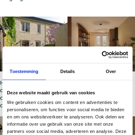
Toestemming
Details
Over
Hieronder zie je de optie voor één enkele deur in
de gevel. Deze variant biedt een meer rustige en
Deze website maakt gebruik van cookies
compacte uitstraling, terwijl de woning dezelfde
We gebruiken cookies om content en advertenties te
comfortabele indeling behoudt.
personaliseren, om functies voor social media te bieden
en om ons websiteverkeer te analyseren. Ook delen we
informatie over uw gebruik van onze site met onze
partners voor social media, adverteren en analyse. Deze