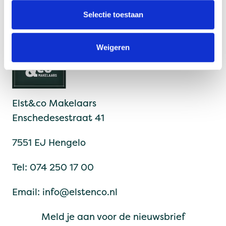
l
e
Selectie toestaan
Verkoop
c
t
Weigeren
i
e
Elst&co Makelaars
Enschedesestraat 41
7551 EJ Hengelo
Tel:
074 250 17 00
Email:
info@elstenco.nl
Meld je aan voor de nieuwsbrief